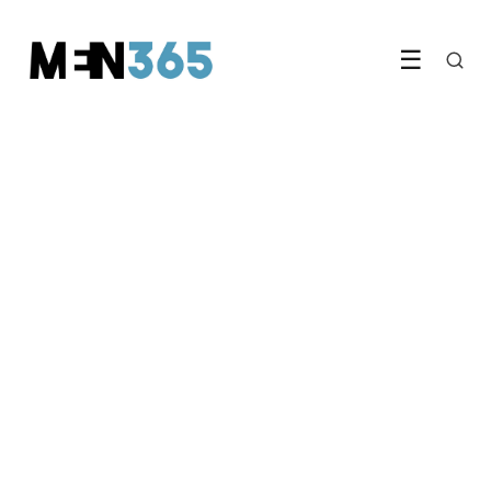
☰
GEZONDHEID & FITNESS
Magnesium is het supplement
dat je waarschijnlijk al jaren
mist
16 June 2026
·
6 min leestijd