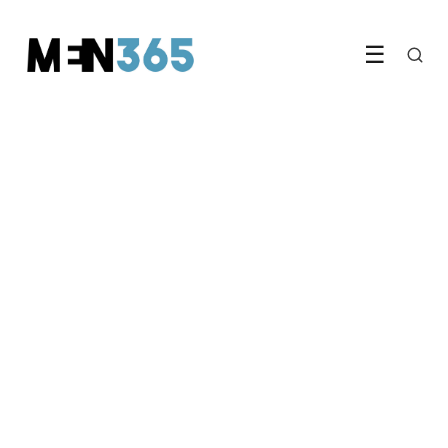
☰
GEZONDHEID & FITNESS
Waarom te veel trainen je
eigenlijk zwakker maakt
19 April 2026
·
6 min leestijd