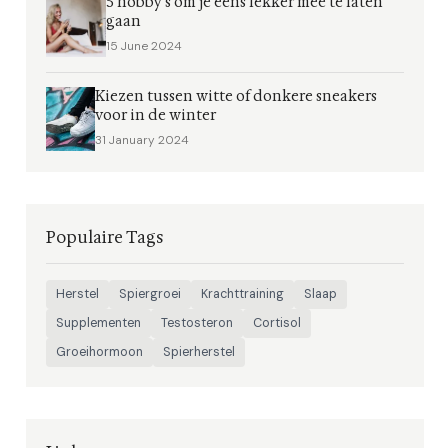
5 hobby's om je eens lekker mee te laten
gaan
15 June 2024
Kiezen tussen witte of donkere sneakers
voor in de winter
31 January 2024
Populaire Tags
Herstel
Spiergroei
Krachttraining
Slaap
Supplementen
Testosteron
Cortisol
Groeihormoon
Spierherstel