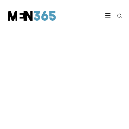
☰
GEZONDHEID & FITNESS
Spiergroei begint niet in de
sportschool maar in je slaap
24 April 2026
·
6 min leestijd