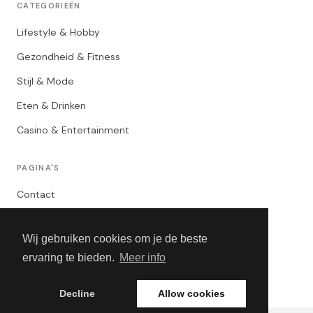
CATEGORIEËN
Lifestyle & Hobby
Gezondheid & Fitness
Stijl & Mode
Eten & Drinken
Casino & Entertainment
PAGINA'S
Contact
Privacybeleid
Wij gebruiken cookies om je de beste
Algemene Voorwaarden
ervaring te bieden.
Meer info
Adverteren
Decline
Allow cookies