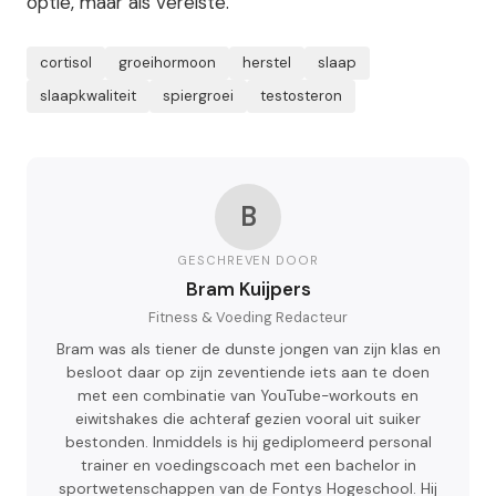
optie, maar als vereiste.
cortisol
groeihormoon
herstel
slaap
slaapkwaliteit
spiergroei
testosteron
B
GESCHREVEN DOOR
Bram Kuijpers
Fitness & Voeding Redacteur
Bram was als tiener de dunste jongen van zijn klas en
besloot daar op zijn zeventiende iets aan te doen
met een combinatie van YouTube-workouts en
eiwitshakes die achteraf gezien vooral uit suiker
bestonden. Inmiddels is hij gediplomeerd personal
trainer en voedingscoach met een bachelor in
sportwetenschappen van de Fontys Hogeschool. Hij