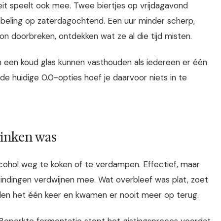
teit speelt ook mee. Twee biertjes op vrijdagavond
ebeling op zaterdagochtend. Een uur minder scherp,
n doorbreken, ontdekken wat ze al die tijd misten.
on een koud glas kunnen vasthouden als iedereen er één
de huidige 0.0-opties hoef je daarvoor niets in te
rinken was
lcohol weg te koken of te verdampen. Effectief, maar
bindingen verdwijnen mee. Wat overbleef was plat, zoet
den het één keer en kwamen er nooit meer op terug.
Beperkte fermentatie stopt het gistingsproces voordat