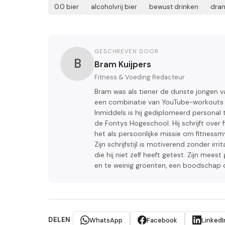
0.0 bier
alcoholvrij bier
bewust drinken
dran
GESCHREVEN DOOR
B
Bram Kuijpers
Fitness & Voeding Redacteur
Bram was als tiener de dunste jongen va
een combinatie van YouTube-workouts en
Inmiddels is hij gediplomeerd persona
de Fontys Hogeschool. Hij schrijft over 
het als persoonlijke missie om fitnes
Zijn schrijfstijl is motiverend zonder i
die hij niet zelf heeft getest. Zijn me
en te weinig groenten, een boodschap d
DELEN
WhatsApp
Facebook
LinkedI