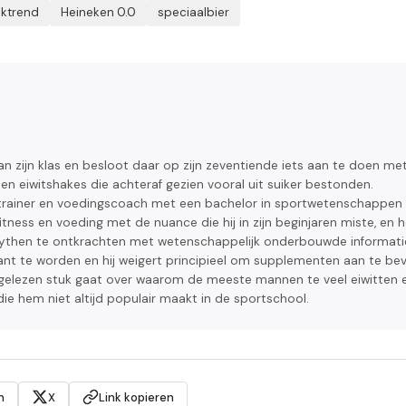
ktrend
Heineken 0.0
speciaalbier
n zijn klas en besloot daar op zijn zeventiende iets aan te doen me
 eiwitshakes die achteraf gezien vooral uit suiker bestonden.
l trainer en voedingscoach met een bachelor in sportwetenschappen
fitness en voeding met de nuance die hij in zijn beginjaren miste, en h
smythen te ontkrachten met wetenschappelijk onderbouwde informati
rritant te worden en hij weigert principieel om supplementen aan te be
est gelezen stuk gaat over waarom de meeste mannen te veel eiwitten 
ie hem niet altijd populair maakt in de sportschool.
n
X
Link kopieren