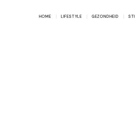
HOME
LIFESTYLE
GEZONDHEID
ST
 eindelijk echt