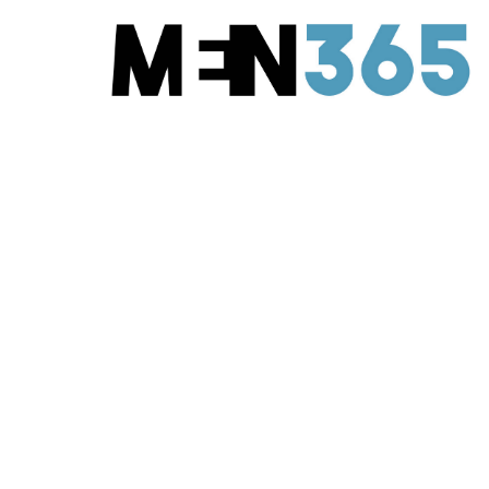
ETEN & DRINKEN
Alcoholvrij bier is
goed geworden
5 June 2026
·
5 min leestijd