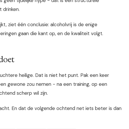
t is geen tijdelijke hype - dat is een structurele
 drinken.
jkt, ziet één conclusie: alcoholvrij is de enige
teringen gaan die kant op, en de kwaliteit volgt.
 doet
uchtere heilige. Dat is niet het punt. Pak een keer
een gewone zou nemen - na een training, op een
htend scherp wil zijn.
acht. En dat de volgende ochtend net iets beter is dan