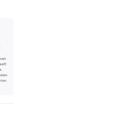
t
 van
eeft
e.
velen
eten