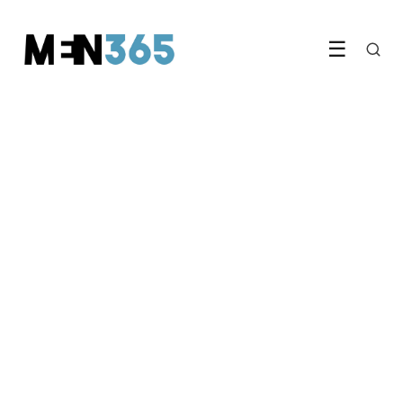
☰
LIFESTYLE & HOBBY
Maak van je belangstelling
voor auto's een succesvol
beroep
5 October 2022
·
4 min leestijd