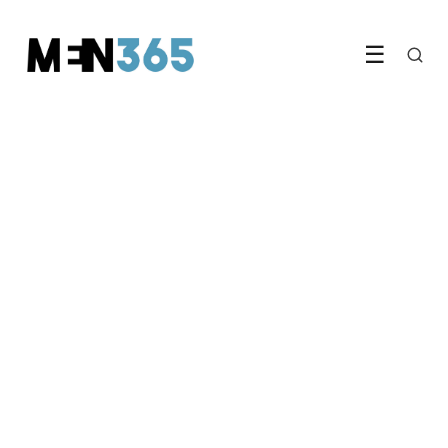
☰
LIFESTYLE & HOBBY
De economische voordelen
van investeren in gehoorzorg
6 September 2024
·
3 min leestijd