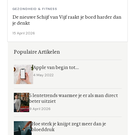
GEZONDHEID & FITNESS
De nieuwe Schijf van Vijf raakt je bord harder dan
je denkt
15 April 2026
Populaire Artikelen
Apple van begin tot....
4 May 2022
5 lentetrends waarmee je er als man direct
beter uitziet
9 April 2026
Hoe sterk je knijpt zegt meer dan je
bloeddruk