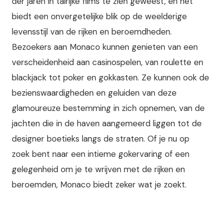
der jaren in talrijke films te zien geweest, en het
biedt een onvergetelijke blik op de weelderige
levensstijl van de rijken en beroemdheden.
Bezoekers aan Monaco kunnen genieten van een
verscheidenheid aan casinospelen, van roulette en
blackjack tot poker en gokkasten. Ze kunnen ook de
bezienswaardigheden en geluiden van deze
glamoureuze bestemming in zich opnemen, van de
jachten die in de haven aangemeerd liggen tot de
designer boetieks langs de straten. Of je nu op
zoek bent naar een intieme gokervaring of een
gelegenheid om je te wrijven met de rijken en
beroemden, Monaco biedt zeker wat je zoekt.