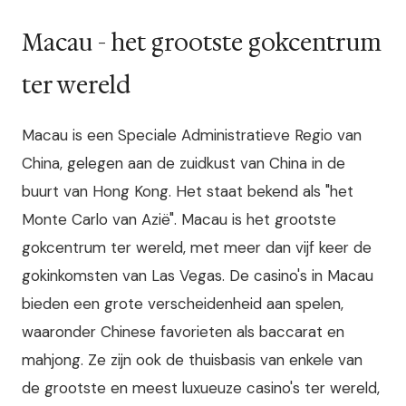
Macau - het grootste gokcentrum
ter wereld
Macau is een Speciale Administratieve Regio van
China, gelegen aan de zuidkust van China in de
buurt van Hong Kong. Het staat bekend als "het
Monte Carlo van Azië". Macau is het grootste
gokcentrum ter wereld, met meer dan vijf keer de
gokinkomsten van Las Vegas. De casino's in Macau
bieden een grote verscheidenheid aan spelen,
waaronder Chinese favorieten als baccarat en
mahjong. Ze zijn ook de thuisbasis van enkele van
de grootste en meest luxueuze casino's ter wereld,