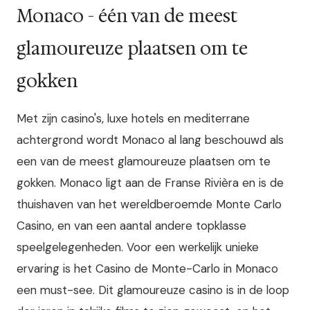
Monaco - één van de meest
glamoureuze plaatsen om te
gokken
Met zijn casino's, luxe hotels en mediterrane
achtergrond wordt Monaco al lang beschouwd als
een van de meest glamoureuze plaatsen om te
gokken. Monaco ligt aan de Franse Rivièra en is de
thuishaven van het wereldberoemde Monte Carlo
Casino, en van een aantal andere topklasse
speelgelegenheden. Voor een werkelijk unieke
ervaring is het Casino de Monte-Carlo in Monaco
een must-see. Dit glamoureuze casino is in de loop