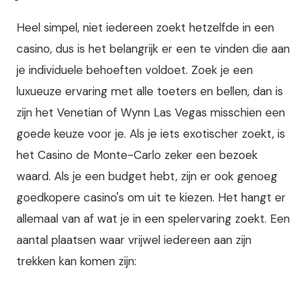
Heel simpel, niet iedereen zoekt hetzelfde in een
casino, dus is het belangrijk er een te vinden die aan
je individuele behoeften voldoet. Zoek je een
luxueuze ervaring met alle toeters en bellen, dan is
zijn het Venetian of Wynn Las Vegas misschien een
goede keuze voor je. Als je iets exotischer zoekt, is
het Casino de Monte-Carlo zeker een bezoek
waard. Als je een budget hebt, zijn er ook genoeg
goedkopere casino's om uit te kiezen. Het hangt er
allemaal van af wat je in een spelervaring zoekt. Een
aantal plaatsen waar vrijwel iedereen aan zijn
trekken kan komen zijn: