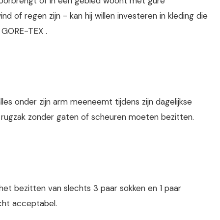
s doorbrengt of in een gebied woont met gure
 of regen zijn - kan hij willen investeren in kleding die
s GORE-TEX .
lles onder zijn arm meeneemt tijdens zijn dagelijkse
 rugzak zonder gaten of scheuren moeten bezitten.
r het bezitten van slechts 3 paar sokken en 1 paar
ht acceptabel.