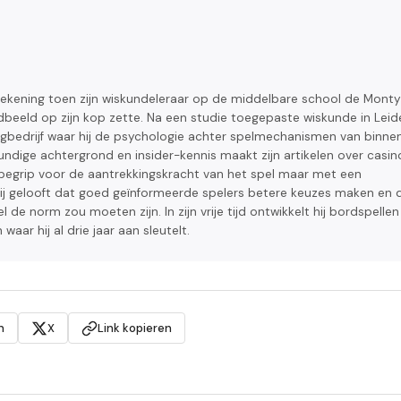
ekening toen zijn wiskundeleraar op de middelbare school de Monty
ldbeeld op zijn kop zette. Na een studie toegepaste wiskunde in Leid
ingbedrijf waar hij de psychologie achter spelmechanismen van binne
ndige achtergrond en insider-kennis maakt zijn artikelen over casin
t begrip voor de aantrekkingskracht van het spel maar met een
 Hij gelooft dat goed geïnformeerde spelers betere keuzes maken en 
de norm zou moeten zijn. In zijn vrije tijd ontwikkelt hij bordspellen
waar hij al drie jaar aan sleutelt.
n
X
Link kopieren