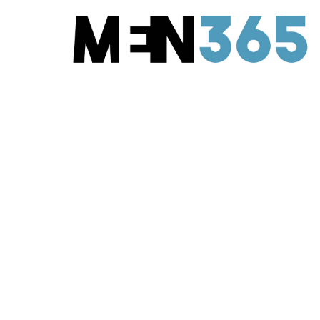
STIJL & MODE
Must haves voor 
28 February 2022
·
4 min leestijd